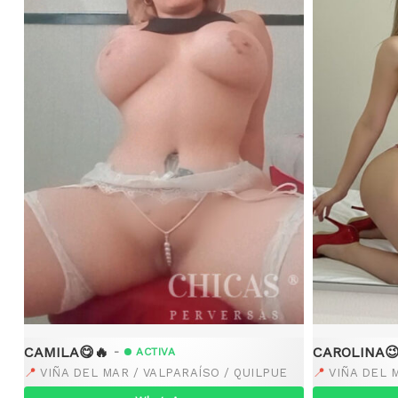
CAMILA😋🔥
CAROLINA😉
-
ACTIVA
📍
📍
VIÑA DEL MAR / VALPARAÍSO / QUILPUE
VIÑA DEL 