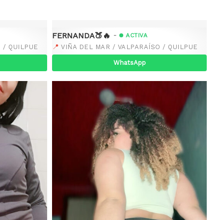
FERNANDA🍑🔥
-
ACTIVA
📍
 / QUILPUE
VIÑA DEL MAR / VALPARAÍSO / QUILPUE
WhatsApp