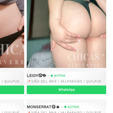
LEIDY🤤🍻
-
ACTIVA
📍
 / QUILPUE
VIÑA DEL MAR / VALPARAÍSO / QUILPUE
WhatsApp
MONSERRAT😋🔥
-
ACTIVA
📍
 / QUILPUE
VIÑA DEL MAR / VALPARAÍSO / QUILPUE