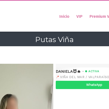
Inicio
VIP
Premium V
Putas Viña
DANIELA😈🔥
-
ACTIVA
📍
VIÑA DEL MAR / VALPARAÍSO
WhatsApp