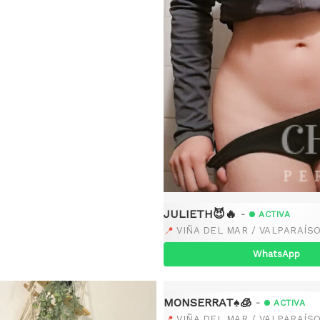
JULIETH😈🔥
-
ACTIVA
📍
VIÑA DEL MAR / VALPARAÍSO
WhatsApp
MONSERRAT♠️🧊
-
ACTIVA
📍
VIÑA DEL MAR / VALPARAÍSO