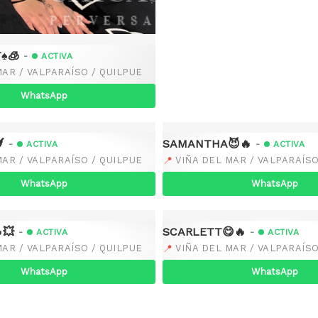
️🧊
-
ACTIVA
MAR / VALPARAÍSO / QUILPUE
WhatsApp

SAMANTHA😈🔥
-
-
ACTIVA
ACTIVA
📍
MAR / VALPARAÍSO / QUILPUE
VIÑA DEL MAR / VALPARAÍSO
WhatsApp
WhatsApp
💥
SCARLETT😋🔥
-
-
ACTIVA
ACTIVA
📍
MAR / VALPARAÍSO / QUILPUE
VIÑA DEL MAR / VALPARAÍSO
WhatsApp
WhatsApp