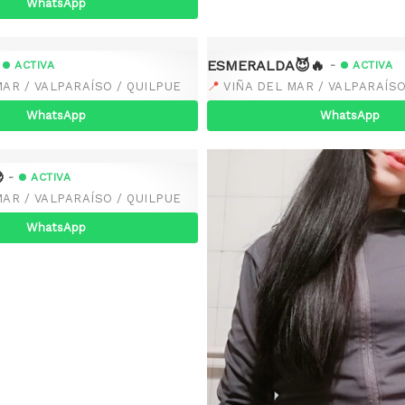
WhatsApp
ESMERALDA😈🔥
-
ACTIVA
ACTIVA
📍
MAR / VALPARAÍSO / QUILPUE
VIÑA DEL MAR / VALPARAÍSO
WhatsApp
WhatsApp

-
ACTIVA
MAR / VALPARAÍSO / QUILPUE
WhatsApp