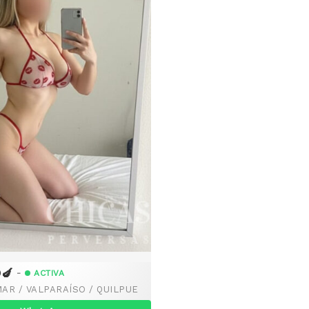
🍆
-
ACTIVA
MAR / VALPARAÍSO / QUILPUE