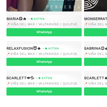
MARIA😋🔥
MONSERRAT♠
-
ACTIVA
📍
📍
VIÑA DEL MAR / VALPARAÍSO / QUILPUE
VIÑA DEL 
WhatsApp
RELAXFUSION😈🔥
SABRINA😉
-
ACTIVA
📍
📍
VIÑA DEL MAR / VALPARAÍSO / QUILPUE
VIÑA DEL 
WhatsApp
SCARLETT💋💦
SCARLETT
-
ACTIVA
📍
📍
VIÑA DEL MAR / VALPARAÍSO / QUILPUE
VIÑA DEL 
WhatsApp