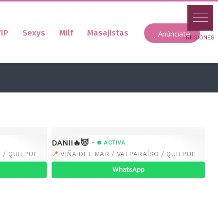
IP
Sexys
Milf
Masajistas
Anúnciate
DANII🔥😈
-
ACTIVA
📍
 / QUILPUE
VIÑA DEL MAR / VALPARAÍSO / QUILPUE
WhatsApp