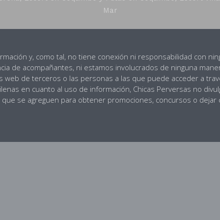
Mar
ormación y, como tal, no tiene conexión ni responsabilidad con n
ncia de acompañantes, ni estamos involucrados de ninguna maner
ios web de terceros o las personas a las que puede acceder a trav
Chilenas en cuanto al uso de información, Chicas Perversas no di
tes que se agreguen para obtener promociones, concursos o dejar